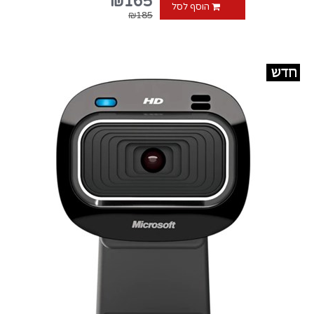
₪165
הוסף לסל
₪185