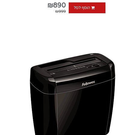
₪890
הוסף לסל
₪999