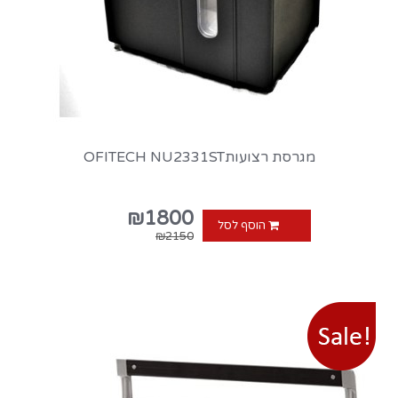
מגרסת רצועותOFITECH NU2331ST
₪1800
הוסף לסל
₪2150