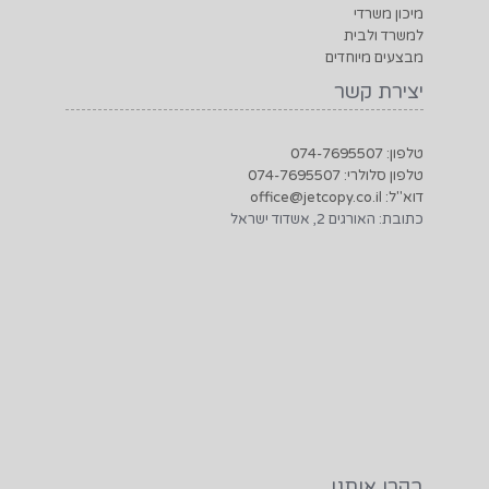
מיכון משרדי
למשרד ולבית
מבצעים מיוחדים
יצירת קשר
טלפון: 074-7695507
טלפון סלולרי: 074-7695507
דוא"ל: office@jetcopy.co.il
כתובת: האורגים 2, אשדוד ישראל
בקרו אותנו