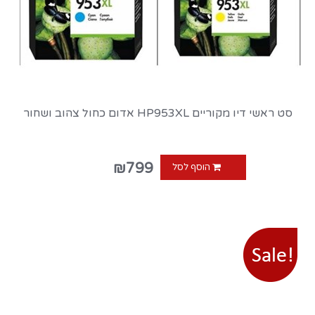
סט ראשי דיו מקוריים HP953XL אדום כחול צהוב ושחור
₪799
הוסף לסל