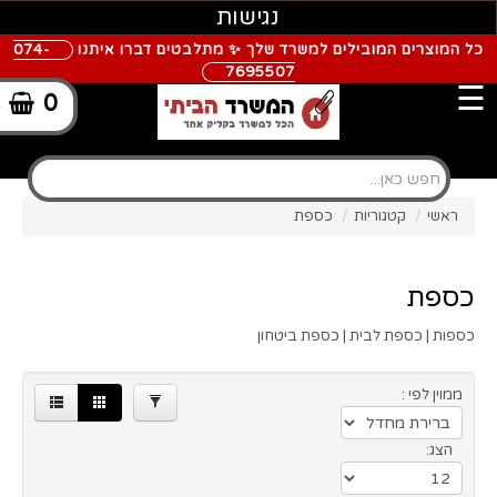
×
נגישות
כל המוצרים המובילים למשרד שלך ✨ מתלבטים דברו איתנו
074-
5991.00
295.00
7695507
☰
0
-
מותגים
EXECUTIVESAFE
ראשי
/
קטגוריות
/
כספת
סינון
1
כספת
כספות | כספת לבית | כספת ביטחון
ממוין לפי :
הצג: