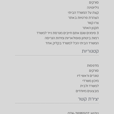
סורקים
גיליוטינה
קצת על המשרד הביתי
הצהרת פרטיות באתר
צרו קשר
תקנון האתר
3 סימנים שגם אתם חייבים מגרסת נייר למשרד
רמות ביטחון פופולאריות ומידות הגריסה
המשרד הביתי הכל למשרד בקליק אחד
קטגוריות
מדפסות
סורקים
טונרים וראשי דיו
מיכון משרדי
למשרד ולבית
מבצעים מיוחדים
יצירת קשר
טלפון: 074-7695507