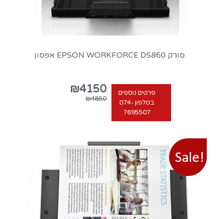
סורק EPSON WORKFORCE DS860 אפסון
₪4150
פרטים נוספים
₪4850
בטלפון 074-
7695507