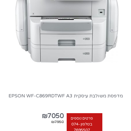
מדפסת משולבת עיסקית EPSON WF-C869RDTWF A3
₪7050
פרטים נוספים
₪7950
בטלפון 074-
7695507