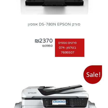
סורק DS-780N‎ EPSON אפסון
₪2370
פרטים נוספים
₪3950
בטלפון 074-
7695507