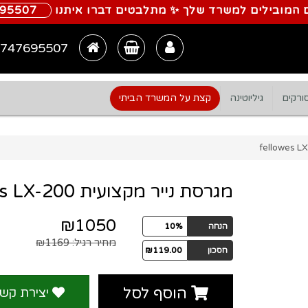
 המובילים למשרד שלך ✨ מתלבטים דברו איתנו
695507
747695507
ורקים
גיליוטינה
קצת על המשרד הביתי
מגרסת נייר מקצועית fellowes LX-200
₪1050
הנחה
10%
מחיר רגיל:
₪1169
חסכון
₪119.00
הוסף לסל
יצירת קש