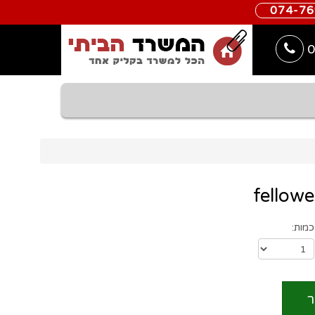
074-7
0
כמות:
ר