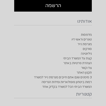
רמות ביטחון פופולאריות ומידות הגריסה
המשרד הביתי הכל למשרד בקליק אחד
קטגוריות
מדפסות
סורקים
טונרים וראשי דיו
מיכון משרדי
למשרד ולבית
מבצעים מיוחדים
יצירת קשר
טלפון: 074-7695507
טלפון סלולרי: 074-7695507
דוא"ל: office@jetcopy.co.il
כתובת: האורגים 2, אשדוד ישראל