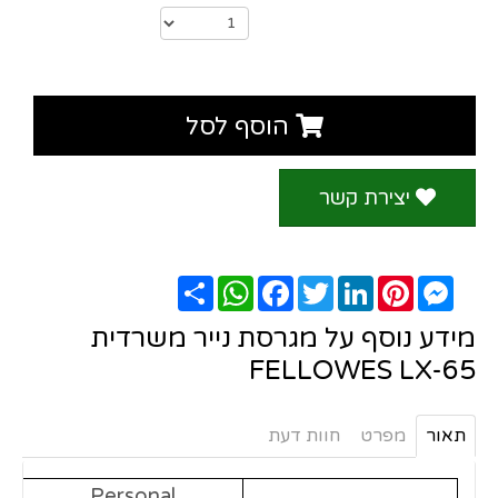
FELLOWES LX-65
תאור
מפרט
חוות דעת
Personal
כמות משתמשים
1 user
מספר דפים
10
6 on / 20 Off
סבב גריסה
P4
דרגת אבטחה
גודל פתית
4x40mm cross-cut
גודל המכשיר
407 x 233 x 371
22
נפח מיכל
אחריות
שנתיים
מוצרים שיכולים גם לעניין אותך