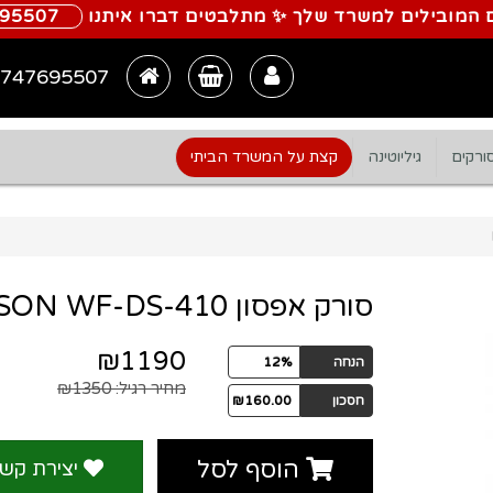
 המובילים למשרד שלך ✨ מתלבטים דברו איתנו
695507
747695507
ורקים
גיליוטינה
קצת על המשרד הביתי
סורק אפסון EPSON WF-DS-410
₪1190
הנחה
12%
מחיר רגיל:
₪1350
חסכון
₪160.00
הוסף לסל
יצירת קש