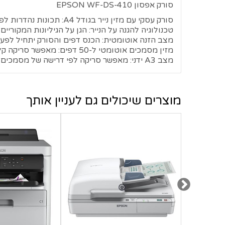
סורק אפסון EPSON WF-DS-410
סורק עסקי עם מזין נייר בגודל A4: תכונות נהדרות לפרודוקטיביות במחיר תחרותי
טכנולוגיה להגנה על הנייר: הגן על הגיליונות המקוריי
מצב הזנה אוטומטית: הכנס דפים והסורק יתחיל לפעו
מזין מסמכים אוטומטי ל-50 דפים: מאפשר סריקה קלה של דפים מרובים
מצב A3 ידני: מאפשר סריקה לפי דרישה של מסמכים מקוריים בפורמט גדול יותר
מוצרים שיכולים גם לעניין אותך