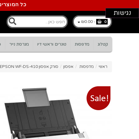
כל המוצרים
נגישות
₪0.00
-
0
קטלוג
מדפסות
טונרים וראשי דיו
מגרסת נייר
ס
ראשי
/
מדפסות
/
אפסון
/
סורק אפסון EPSON WF-DS-410