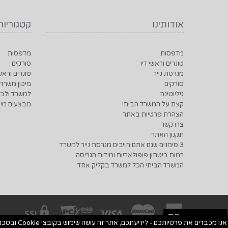
אודותינו
קטגוריות
מדפסות
מדפסות
טונרים וראשי דיו
סורקים
מגרסת נייר
טונרים וראשי
סורקים
מיכון משרדי
גיליוטינה
למשרד ולבי
קצת על המשרד הביתי
מבצעים מיו
הצהרת פרטיות באתר
צרו קשר
תקנון האתר
3 סימנים שגם אתם חייבים מגרסת נייר למשרד
רמות ביטחון פופולאריות ומידות הגריסה
המשרד הביתי הכל למשרד בקליק אחד
נגישות
אנו מכבדים את פרטיותכם - לידיעתכם, אתר זה עושה שימוש בקובצי Cookie ובטכנולוגיות דומות לצורך שיפור חוויית המשתמש, התאמת תוכן אישי, ולביצוע ניתוחים סטטיסטיים.למידע נוסף, אנא עיינו ב-מדיניות פרטיות שלנו.