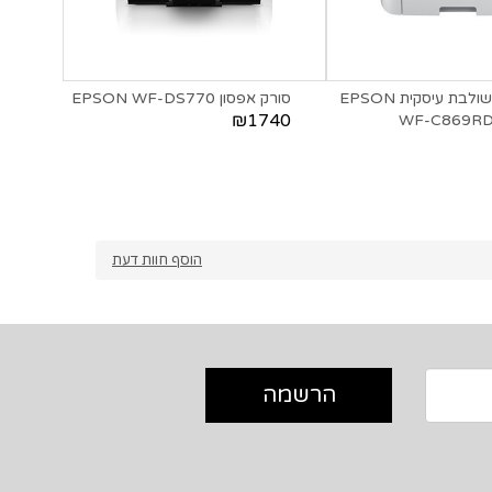
מדפסת משולבת עיסקית EPSON
סורק אפסון EPSON WF-DS770
₪1740
WF-C869R
אפסו
150
הוסף חוות דעת