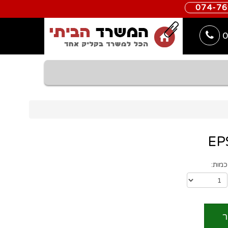
074-7
0
כמות:
ר