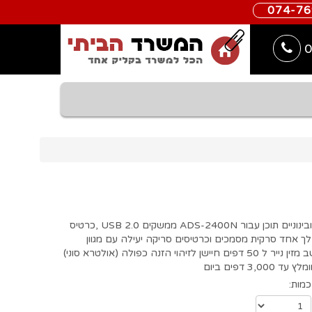
074-7
0
סורק Brother ADS-2400N סורק שימושי לעסקים קטנים ובינוניים תוכן עבור ADS-2400N ממשקים USB 2.0 ,כרטיס
 צדדית במהלך אחד סרקית מסמכים וכרטיסים סריקה יעילה עם מגוון
תוכנות סריקה ישירות לתקיות ברשת סריקה למייל דרך מחשב מזין נייר ל 50 דפים חיישן לזיהוי הזנה כפולה (אולטרא סוני)
כמות: