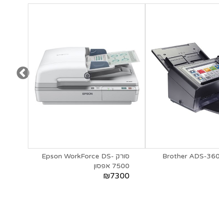
סורק Epson WorkForce DS-
7500 אפסון
260
600
₪7300