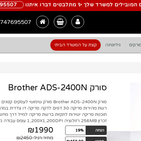
 המובילים למשרד שלך ✨ מתלבטים דברו איתנו
695507
747695507
ורקים
גיליוטינה
קצת על המשרד הביתי
סורק Brother ADS-2400N
רשת מהירות סריקה 30 דפים לדקה סריקה דו
זכרון 256MB רזולוציה 1,200X1,200DPI עומס עבודה מומלץ עד 3,000 דפים ביום
₪1990
הנחה
19%
מחיר רגיל:
₪2450