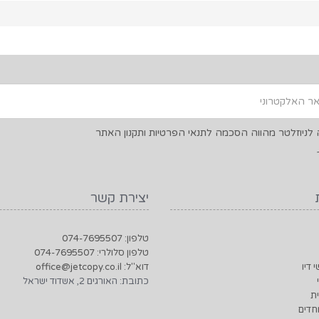
ניוזלטר מהווה הסכמה לתנאי הפרטיות ותקנון האתר
יצירת קשר
טלפון: 074-7695507
טלפון סלולרי: 074-7695507
 דיו
דוא"ל: office@jetcopy.co.il
כתובת: האורגים 2, אשדוד ישראל
ת
חדים