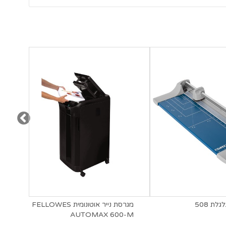
גלת 508
מגרסת נייר אוטונומית FELLOWES
lder
₪40
AUTOMAX 600-M
הוסף חוות דעת