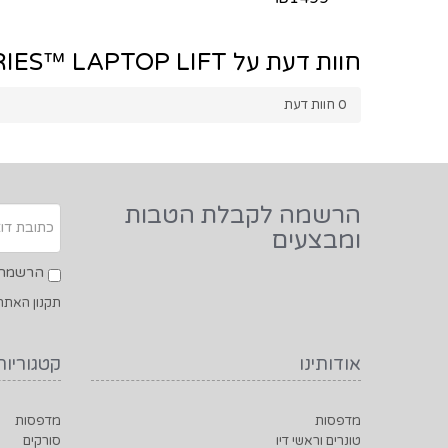
ומבצעים
הרשמה ל
תקנון האתר
אודותינו
קטגוריות
מדפסות
מדפסות
טונרים וראשי דיו
סורקים
מגרסת נייר
טונרים וראשי
סורקים
מיכון משרדי
גיליוטינה
למשרד ולבי
קצת על המשרד הביתי
מבצעים מיו
הצהרת פרטיות באתר
צרו קשר
תקנון האתר
3 סימנים שגם אתם חייבים מגרסת נייר למשרד
רמות ביטחון פופולאריות ומידות הגריסה
המשרד הביתי הכל למשרד בקליק אחד