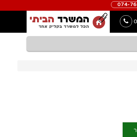
074-7
0
ר