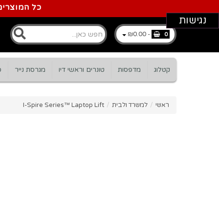
כל המוצרים
נגישות
₪0.00
-
0
קטלוג
מדפסות
טונרים וראשי דיו
מגרסת נייר
ס
ראשי
/
למשרד ולבית
/
I-Spire Series™ Laptop Lift