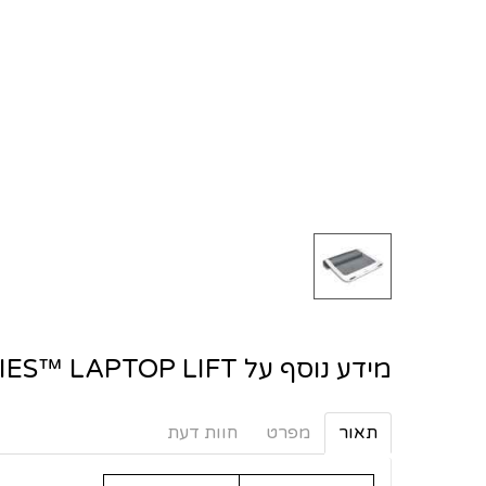
מידע נוסף על I-SPIRE SERIES™ LAPTOP LIFT
תאור
מפרט
חוות דעת
I-Spire
שם המוצר
Series™
Laptop Lift
מעלה את מסך
המחשב הנישא
לגובה עיניים
להקלת לחץ על
הכתפיים והצוואר.
Built-in עיצוב