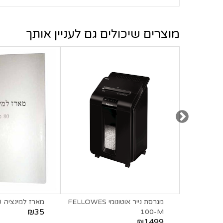
מגרסת נייר אוטונומי FELLOWES
מארז למינציה 80מיקרון A-4
₪35
100-M
₪1499
חוות דעת על I-SPIRE SERIES™ LAPTOP LIFT
0
חוות דעת
הרשמה לקבלת הטבות