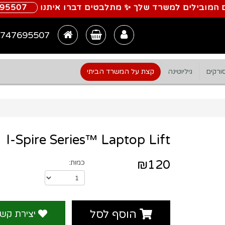
 המובילים למשרד שלך ✨ מתלבטים דברו איתנו
695507
747695507
ורקים
גיליוטינה
קצת על המשרד הביתי
I-Spire Series™ Laptop Lift
₪120
כמות:
הוסף לסל
יצירת קש