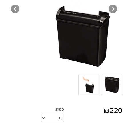
₪220
כמות: