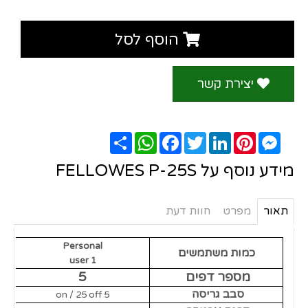
הוסף לסל
יצירת קשר
Messenger
Pinterest
LinkedIn
Twitter
Facebook
שתף
WhatsApp
מידע נוסף על FELLOWES P-25S
תאור
מפרט
חוות דעת
Personal
כמות משתמשים
1 user
מספר דפים
5
סבב גריסה
5 on / 25 off