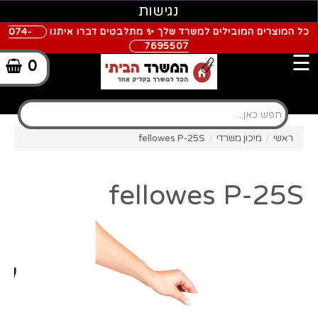
נגישות
כל המוצרים המובילים למשרד שלך ✨ מתלבטים דברו איתנו
074-
7695507
☰
0
-
ראשי
/
מיכון משרדי
/
fellowes P-25S
fellowes P-25S