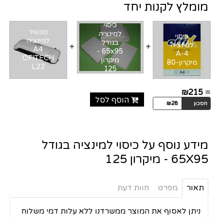
מומלץ לקנות יחד
כיסוי
מכשיר
למינציה
כיסוי
למינציה
בגודל
למינציה
+
+
A4
65x95 -
A-4
OFITECH
מיקרון
יקרון-80
L22
125
מידע נוסף על כיסוי למינציה בגודל
₪2
65X95 - מיקרון 125
הוסף לסל
₪28
תאור
מפרט
חוות דעת
ניתן לאסוף את המוצר ממשרדנו ללא עלות דמי משלוח