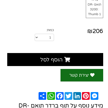
₪206
כמות:
הוסף לסל
יצירת קשר
Messenger
Pinterest
LinkedIn
Twitter
Facebook
שתף
WhatsApp
מידע נוסף על תוף ברדר תואם DR-